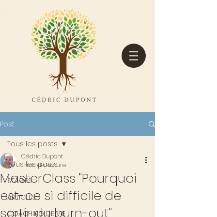
Post
Tous les posts
Cédric Dupont
Tous les posts
1 min de lecture
MasterClass "Pourquoi
STAGES
est-ce si difficile de
ARTICLES
sortir du burn-out"
COACHING DE VIE