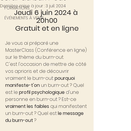
Dernière mise à jour :
3 juil. 2024
FORMATIONS
Jeudi 6 juin 2024 à 
ÉVÉNEMENTS À VENIR
20h00
Gratuit et en ligne
Je vous ai préparé une 
MasterClass (Conférence en ligne) 
sur le thème du burn-out.
C'est l'occasion de mettre de côté 
vos aprioris et de découvrir 
vraiment le burn-out: 
pourquoi 
manifeste-t'on
 un burn-out ? Quel 
est le 
profil psychologique
 d'une 
personne en burn-out ? Est-ce 
vraiment les faibles 
qui manifestent 
un burn-out ? Quel est 
le message 
du burn-out
 ?