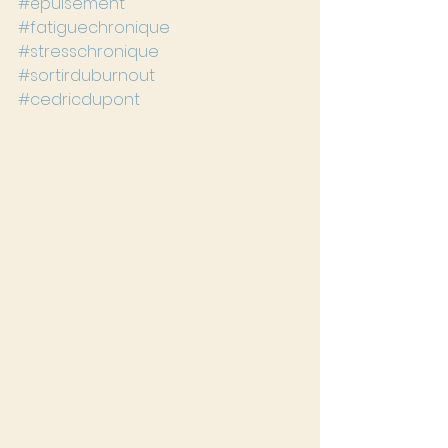
#épuisement
#fatiguechronique
#stresschronique
#sortirduburnout
#cedricdupont