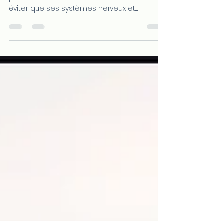
éviter le burn-out?"
Quel est le profil psychologique d'une
personne qui fait un burnout ? Comment
éviter que ses systèmes nerveux et
émotionnel se bloquent ? Pourquoi des
émotions ravalées provoquent-elles de
l'épuisement dans plus de 80% des cas ?