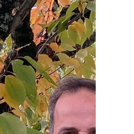
Tous les posts
STAGES
ARTICLES
COACHING DE VIE
FORMATIONS
ÉVÉNEMENTS À
VENIR