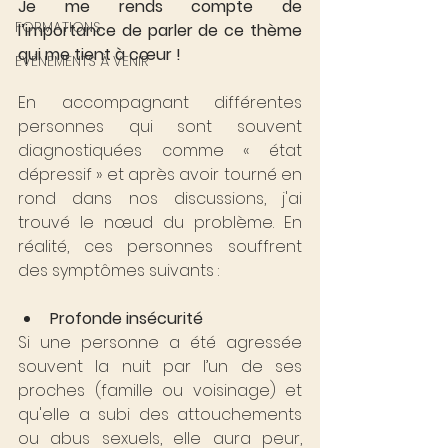
Je me rends compte de 
FORMATIONS
l’importance de parler de ce thème 
qui me tient à cœur !
ÉVÉNEMENTS À VENIR
En accompagnant différentes 
personnes qui sont souvent 
diagnostiquées comme « état 
dépressif » et après avoir tourné en 
rond dans nos discussions, j'ai 
trouvé le nœud du problème. En 
réalité, ces personnes souffrent 
des symptômes suivants :
Profonde insécurité
Si une personne a été agressée 
souvent la nuit par l’un de ses 
proches (famille ou voisinage) et 
qu'elle a subi des attouchements 
ou abus sexuels, elle aura peur, 