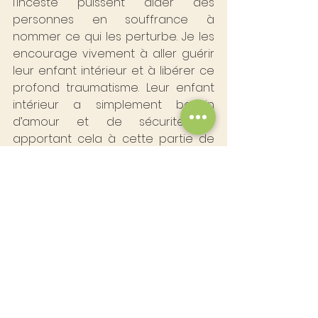
l’inceste puissent aider des 
personnes en souffrance à 
nommer ce qui les perturbe. Je les 
encourage vivement à aller guérir 
leur enfant intérieur et à libérer ce 
profond traumatisme. Leur enfant 
intérieur a simplement besoin 
d’amour et de sécurité. En 
apportant cela à cette partie de 
vous-même, cela changera 
complètement votre vie.
Je reste à votre disposition pour 
vous accompagner dans la 
guérison de votre enfant intérieur.
ARTICLES