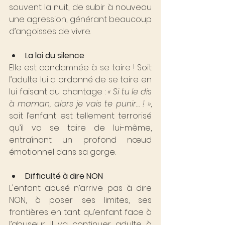
souvent la nuit, de subir à nouveau 
une agression, générant beaucoup 
d’angoisses de vivre.
La loi du silence
Elle est condamnée à se taire ! Soit 
l’adulte lui a ordonné de se taire en 
lui faisant du chantage : 
« Si tu le dis 
à maman, alors je vais te punir… ! »
, 
soit l’enfant est tellement terrorisé 
qu’il va se taire de lui-même, 
entraînant un profond nœud 
émotionnel dans sa gorge.
Difficulté à dire NON
L'enfant abusé n’arrive pas à dire 
NON, à poser ses limites, ses 
frontières en tant qu’enfant face à 
l’abuseur. Il va continuer adulte à 