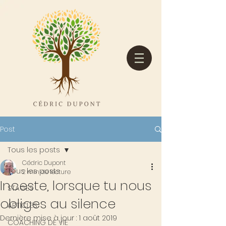
Post
Tous les posts
Cédric Dupont
Tous les posts
2 min de lecture
Inceste, lorsque tu nous
STAGES
obliges au silence
ARTICLES
Dernière mise à jour :
1 août 2019
COACHING DE VIE