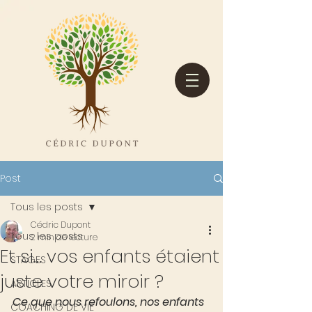
Post
Tous les posts
Cédric Dupont
Tous les posts
2 min de lecture
Et si… vos enfants étaient
STAGES
juste votre miroir ?
ARTICLES
Ce que nous refoulons, nos enfants 
COACHING DE VIE