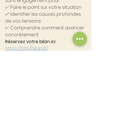
sans engagement pour :
✅ Faire le point sur votre situation
✅ Identifier les causes profondes 
de vos tensions
✅ Comprendre comment avancer 
concrètement
Réservez votre bilan ici
 : 
https://bit.ly/bilan30
Partagez cet article autour de 
vous. Peut-être qu’un parent, un 
collègue ou un proche vous dira 
bientôt 
MERCI
 🙏
Avec bienveillance,
Cédric Dupont
Coach de vie et accompagnant à 
la guérison holistique
#sortirduburnout
#retrouversonénergie