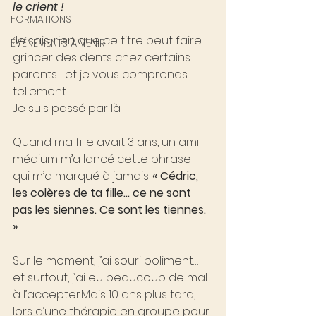
le crient !
FORMATIONS
Je sais, rien que ce titre peut faire 
ÉVÉNEMENTS À VENIR
grincer des dents chez certains 
parents… et je vous comprends 
tellement.
Je suis passé par là.
Quand ma fille avait 3 ans, un ami 
médium m’a lancé cette phrase 
qui m’a marqué à jamais :
« Cédric, 
les colères de ta fille… ce ne sont 
pas les siennes. Ce sont les tiennes. 
»
Sur le moment, j’ai souri poliment… 
et surtout, j’ai eu beaucoup de mal 
à l’accepter.Mais 10 ans plus tard, 
lors d’une thérapie en groupe pour 