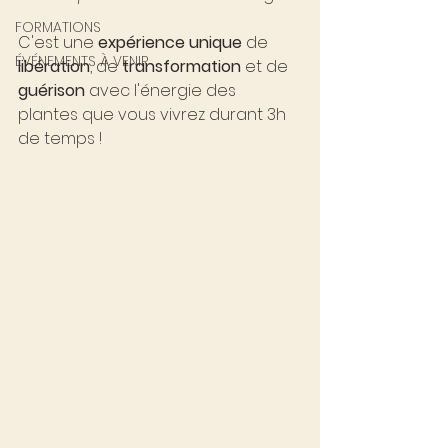
FORMATIONS
C'est une 
expérience unique
 de
ÉVÉNEMENTS À VENIR
libération
, de 
transformation
 et de 
guérison
 avec l'énergie des 
plantes que vous vivrez durant 3h 
de temps !