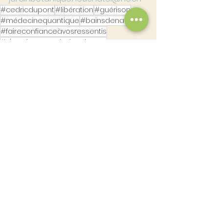
#cedricdupont
#libération
#guérison
#médecinequantique
#bainsdenature
#faireconfianceàvosressentis
#s'ouvriraumondedesplantes
#jardinbotaniqueNeuchâtel
#transformation
#énergiedesplantes
#médecineénergétique
#médecinedesplantes
STAGES
Voir tout
Posts récents