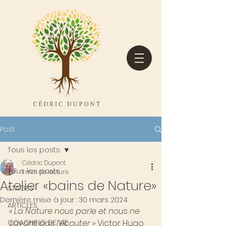
Post
Tous les posts
Cédric Dupont
Tous les posts
1 min de lecture
Atelier «bains de Nature»
STAGES
Dernière mise à jour :
30 mars 2024
ARTICLES
« La Nature nous parle et nous ne 
COACHING DE VIE
savons pas l’écouter »
 Victor Hugo