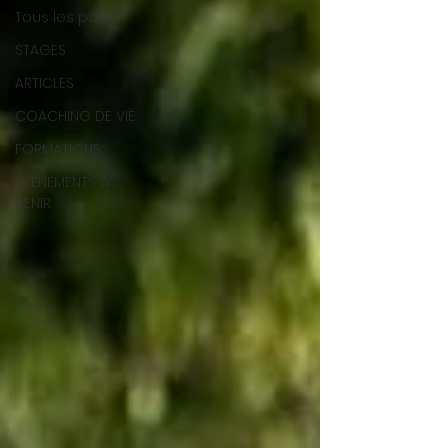
Tous les posts
STAGES
ARTICLES
COACHING DE VIE
FORMATIONS
ÉVÉNEMENTS À
VENIR