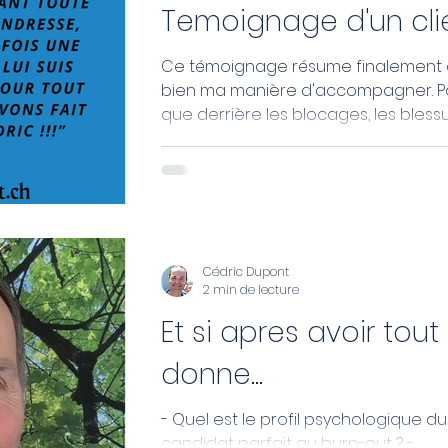
Temoignage d'un cli
Ce témoignage résume finalement 
bien ma manière d'accompagner. Parce
que derrière les blocages, les bless
psychologiques, les émotions
envahissantes, les peurs ou les sc
répétitifs... Il y a souvent une partie d
nous qui demande simplement à êt
comprise, libérée et réconciliée.
Cédric Dupont
2 min de lecture
Et si apres avoir tout
donne...
- Quel est le profil psychologique du
candidat parfait au burn-out ? -