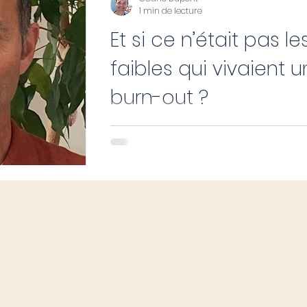
1 min de lecture
Et si ce n’était pas le
faibles qui vivaient u
burn-out ?
Ce sont les personnes qui se battent
ont un énorme besoin de
reconnaissance, qui sont très
perfectionnistes... qui font un burn-o