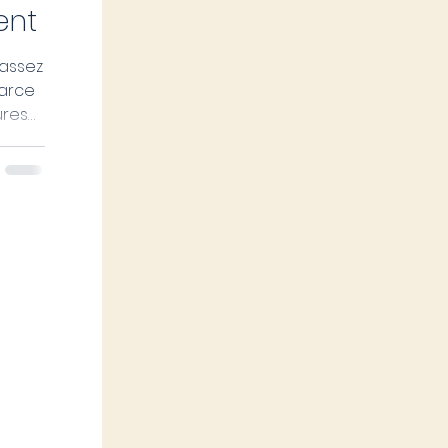
ent
assez
ures
hémas
e
re