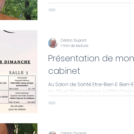
Comment éviter de glisser de la fat
l'épuisement ? - Pourquoi ravaler se
émotions vous épuise ?
Cédric Dupont
1 min de lecture
Présentation de mo
cabinet
Au Salon de Santé Etre-Bien & Bien-E
les 29 et 30 novembre à 2054 Chéz
Saint-Martin, je donnerais une
conférence le dimanche à 10h00:
"Comment éviter le burn-out ?"
Cédric Dupont