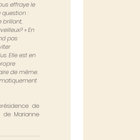
us effraye le 
 question : 
brillant, 
eilleux? » En 
end pas 
iter 
s. Elle est en 
propre 
aire de même. 
tomatiquement 
présidence de 
» de Marianne 