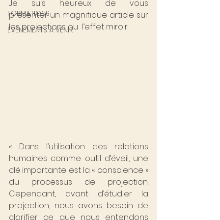
Je suis heureux de vous 
FORMATIONS
présenter un magnifique article sur 
les projections ou  l’effet miroir.
ÉVÉNEMENTS À VENIR
« Dans l’utilisation des relations 
humaines comme outil d’éveil, une 
clé importante est la « conscience » 
du processus de projection. 
Cependant, avant d’étudier la 
projection, nous avons besoin de 
clarifier ce que nous entendons 