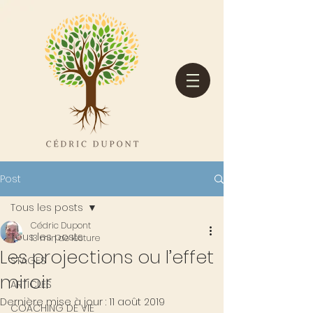
Post
Tous les posts
Cédric Dupont
Tous les posts
13 min de lecture
Les projections ou l’effet
STAGES
miroir
ARTICLES
Dernière mise à jour :
11 août 2019
COACHING DE VIE