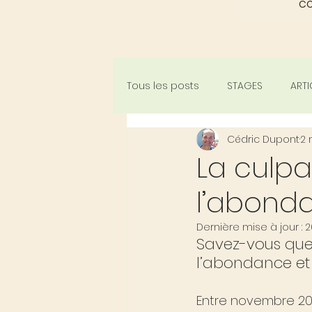
C
Tous les posts
STAGES
ARTI
Cédric Dupont
2 
La culpa
l’abond
Dernière mise à jour :
2
Savez-vous que 
l’abondance et
Entre novembre 2012