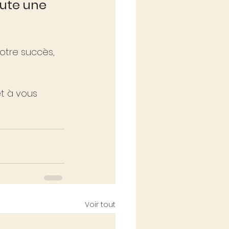
oute une 
otre succès, 
t à vous 
Voir tout