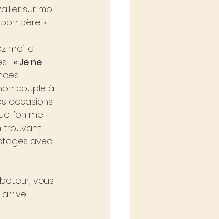
iller sur moi 
 bon père » 
 moi la 
s : 
« Je ne 
nces 
mon couple à 
es occasions 
ue l’on me 
n trouvant 
 stages avec 
boteur, vous 
arrive.