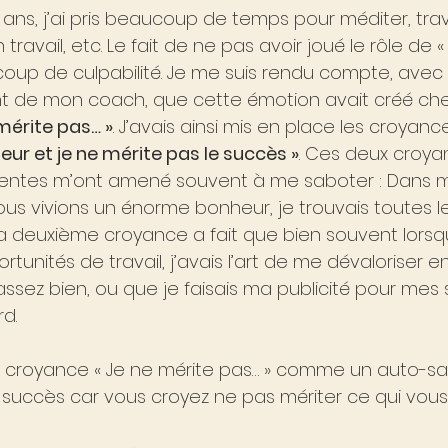
ans, j’ai pris beaucoup de temps pour méditer, trava
ravail, etc. Le fait de ne pas avoir joué le rôle de «
up de culpabilité. Je me suis rendu compte, avec 
de mon coach, que cette émotion avait créé chez
 mérite pas… »
. J’avais ainsi mis en place les croyance
eur et je ne mérite pas le succès »
. Ces deux croya
ientes m’ont amené souvent à me saboter : Dans 
us vivions un énorme bonheur, je trouvais toutes l
La deuxième croyance a fait que bien souvent lorsq
tunités de travail, j’avais l’art de me dévaloriser e
 assez bien, ou que je faisais ma publicité pour mes
d.
a croyance « Je ne mérite pas… » comme un auto-sa
 succès car vous croyez ne pas mériter ce qui vous 