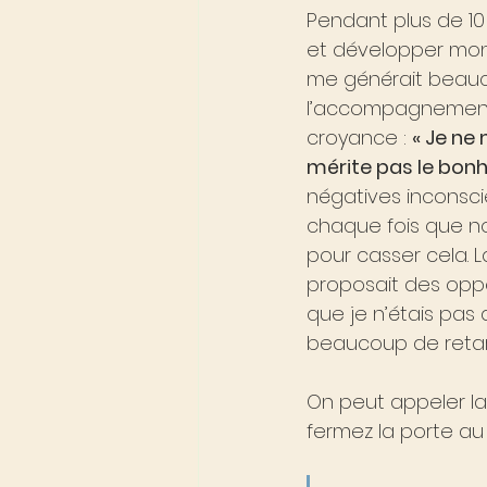
Pendant plus de 10 
et développer mon t
me générait beauco
l’accompagnement 
croyance : 
« Je ne
mérite pas le bonh
négatives inconsc
chaque fois que no
pour casser cela. 
proposait des oppor
que je n’étais pas
beaucoup de retar
On peut appeler l
fermez la porte au