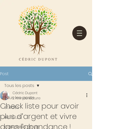
Post
Tous les posts
Cédric Dupont
Tous les posts
2 min de lecture
Check liste pour avoir
STAGES
plus d’argent et vivre
ARTICLES
dans l’abondance !
COACHING DE VIE