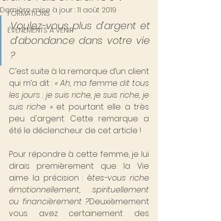
Dernière mise à jour :
11 août 2019
FORMATIONS
Voulez-vous plus d’argent et 
ÉVÉNEMENTS À VENIR
d’abondance dans votre vie 
?
C’est suite à la remarque d’un client 
qui m’a dit : 
« Ah, ma femme dit tous 
les jours : je suis riche, je suis riche, je 
suis riche »
 et pourtant elle a très 
peu d'argent. Cette remarque a 
été le déclencheur de cet article !
Pour répondre à cette femme, je lui 
dirais premièrement que la Vie 
aime la précision : ê
tes-vous riche 
émotionnellement, spirituellement 
ou financièrement ?
Deuxièmement 
vous avez certainement des 