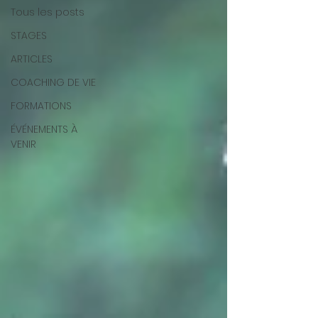
Tous les posts
STAGES
ARTICLES
COACHING DE VIE
FORMATIONS
ÉVÉNEMENTS À
VENIR