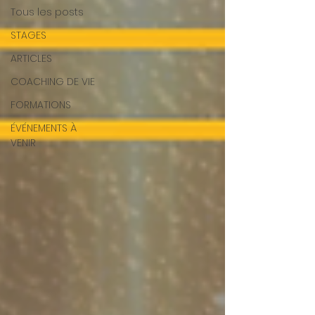
Tous les posts
STAGES
ARTICLES
COACHING DE VIE
FORMATIONS
ÉVÉNEMENTS À
VENIR