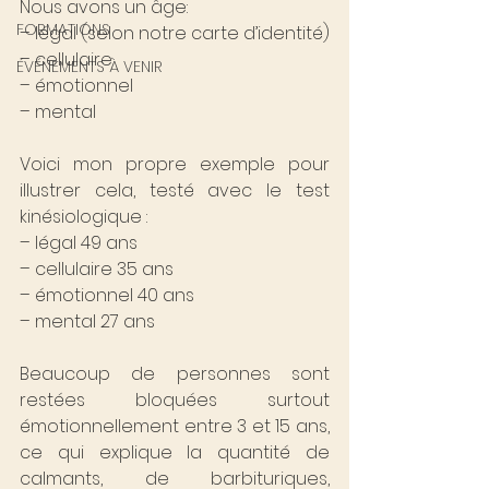
Nous avons un âge:
FORMATIONS
– légal (selon notre carte d’identité)
– cellulaire
ÉVÉNEMENTS À VENIR
– émotionnel
– mental
Voici mon propre exemple pour 
illustrer cela, testé avec le test 
kinésiologique :
– légal 49 ans
– cellulaire 35 ans
– émotionnel 40 ans
– mental 27 ans
Beaucoup de personnes sont 
restées bloquées surtout 
émotionnellement entre 3 et 15 ans, 
ce qui explique la quantité de 
calmants, de barbituriques, 