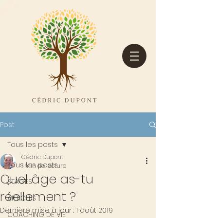
Post
Tous les posts
Cédric Dupont
Tous les posts
1 min de lecture
Quel âge as-tu
STAGES
réellement ?
ARTICLES
Dernière mise à jour :
1 août 2019
COACHING DE VIE