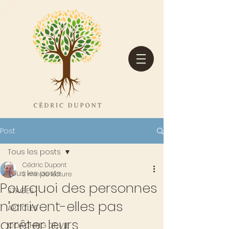
Post
Tous les posts
Cédric Dupont
Tous les posts
3 min de lecture
Pourquoi des personnes
STAGES
n’arrivent-elles pas
ARTICLES
arrêter leurs
COACHING DE VIE