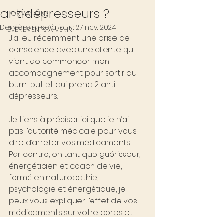
antidépresseurs ?
FORMATIONS
Dernière mise à jour :
27 nov. 2024
ÉVÉNEMENTS À VENIR
J’ai eu récemment une prise de 
conscience avec une cliente qui 
vient de commencer mon 
accompagnement pour sortir du 
burn-out et qui prend 2 anti-
dépresseurs.
Je tiens à préciser ici que je n’ai 
pas l’autorité médicale pour vous 
dire d’arrêter vos médicaments. 
Par contre, en tant que guérisseur, 
énergéticien et coach de vie, 
formé en naturopathie, 
psychologie et énergétique, je 
peux vous expliquer l’effet de vos 
médicaments sur votre corps et 