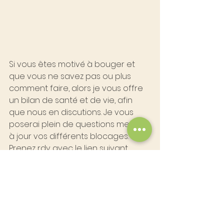
Si vous êtes motivé à bouger et 
que vous ne savez pas ou plus 
comment faire, alors je vous offre 
un bilan de santé et de vie, afin 
que nous en discutions. Je vous 
poserai plein de questions mettant 
à jour vos différents blocages. 
Prenez rdv avec le lien suivant 
https://bit.ly/bilan30
   sans 
engagement pour la suite. A la fin, 
je vous ferai une proposition 
d'accompagnement individualisée.
Merci de partager ce message 