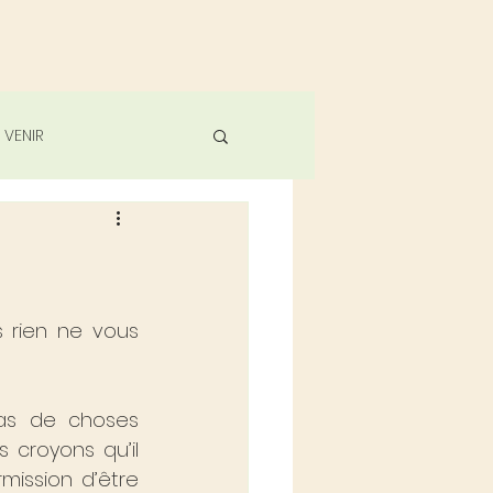
 VENIR
us rien ne vous 
as de choses 
 croyons qu’il 
ission d’être 