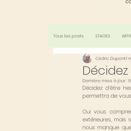
C
Tous les posts
STAGES
ARTI
Cédric Dupont
1 
Décidez 
Dernière mise à jour :
9
Décidez d’être he
permettra de vous j
Oui vous compren
extérieures, mais 
nous manque quelq